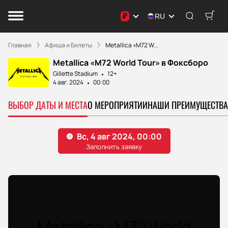
₽
RU
Главная
Афиша и Билеты
Metallica «M72 W...
Metallica «M72 World Tour» в Фоксборо
Gillette Stadium
12+
4 авг. 2024
00:00
ВЫБОР ДАТЫ И МЕСТА
О МЕРОПРИЯТИИ
НАШИ ПРЕИМУЩЕСТВА
Metallica «M72 World