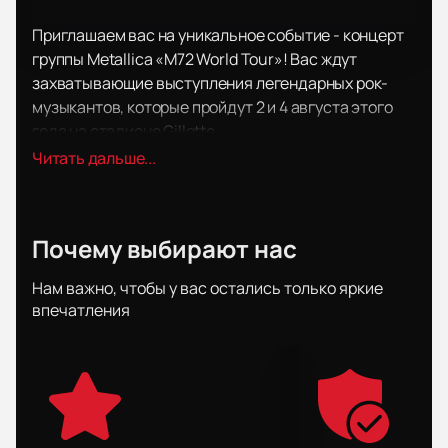
Приглашаем вас на уникальное событие - концерт
группы Metallica «M72 World Tour»! Вас ждут
захватывающие выступления легендарных рок-
музыкантов, которые пройдут 2 и 4 августа этого
года на стадионе Gillette.
Этот концертный тур - это настоящий эпос в
Читать дальше...
истории рок-музыки. Metallica представит свой
новый студийный альбом "72 Seasons", который уже
завоевал сердца миллионов поклонников по всему
Почему выбирают нас
миру. Американская хэви-метал группа готова
окончательно покорить сердца своих фанатов.
Нам важно, чтобы у вас остались только яркие
Купить билеты
на этот уникальный концерт можно
впечатления
всего лишь в несколько кликов. Наш онлайн-сервис
позволяет приобрести билеты быстро, легко и
просто. Просто перейдите на наш сайт и выберите
удобные для вас места. Забронировать места на
стадионе Gillette - значит стать частью
незабываемого события.