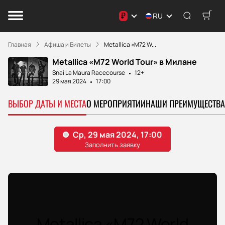
₽
RU
Главная
Афиша и Билеты
Metallica «M72 W...
Metallica «M72 World Tour» в Милане
Snai La Maura Racecourse
12+
29 мая 2024
17:00
ВЫБОР ДАТЫ И МЕСТА
О МЕРОПРИЯТИИ
НАШИ ПРЕИМУЩЕСТВА
Metallica «M72 World