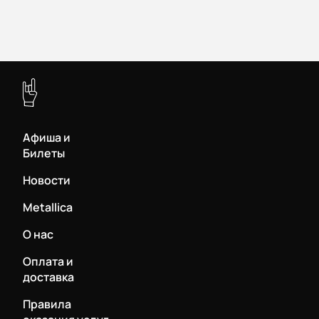
кумирами и окунись в фееричное шоу, которое они
готовы разразить перед своими поклонниками.
Покупай билеты на сайте нашего сервиса уже
сегодня и предоставь себе шанс заглянуть в душу
истинной рок-музыки. Тебя ждет незабываемое
путешествие в мир громких эмоций и безудержного
рока!
Афиша и
Билеты
Новости
Metallica
О нас
Оплата и
доставка
Правила